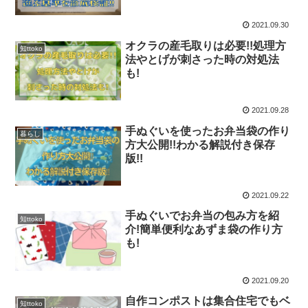
2021.09.30
オクラの産毛取りは必要!!処理方
知ttoko
法やとげが刺さった時の対処法
も!
2021.09.28
手ぬぐいを使ったお弁当袋の作り
暮らし
方大公開!!わかる解説付き保存
版!!
2021.09.22
手ぬぐいでお弁当の包み方を紹
知ttoko
介!簡単便利なあずま袋の作り方
も!
2021.09.20
自作コンポストは集合住宅でもベ
知ttoko