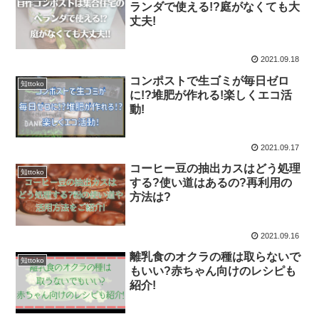
ランダで使える!?庭がなくても大
丈夫!
2021.09.18
コンポストで生ゴミが毎日ゼロ
知ttoko
に!?堆肥が作れる!楽しくエコ活
動!
2021.09.17
コーヒー豆の抽出カスはどう処理
知ttoko
する?使い道はあるの?再利用の
方法は?
2021.09.16
離乳食のオクラの種は取らないで
知ttoko
もいい?赤ちゃん向けのレシピも
紹介!