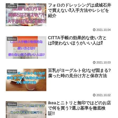
フォロのドレッシングは成城石井
知ttoko
で買えない⁈入手方法やレシピを
紹介
2021.10.04
CITTA手帳の効果的な使い方と
知ttoko
は⁉使わないほうがいい人は⁉
2021.10.03
豆乳がヨーグルト化!なぜ固まる?
知ttoko
腐った時の見分け方と保存方法
2021.10.02
ikeaとニトリと無印ではどのお店
知ttoko
で何を買う?選ぶ基準を徹底検
証!!