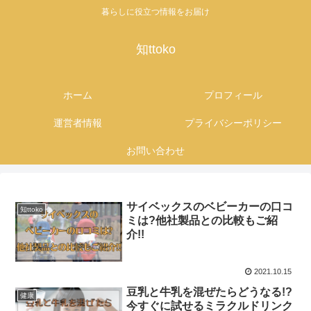
暮らしに役立つ情報をお届け
知ttoko
ホーム
プロフィール
運営者情報
プライバシーポリシー
お問い合わせ
サイベックスのベビーカーの口コ
知ttoko
ミは?他社製品との比較もご紹
介!!
2021.10.15
豆乳と牛乳を混ぜたらどうなる!?
健康
今すぐに試せるミラクルドリンク