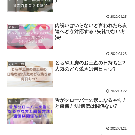
介
2022.03.25
内祝いはいらないと言われたら友
内祝い
達へどう対応する?失礼でない方
法!
2022.03.23
とらや工房のお土産の日持ちは?
とらや工房
人気のどら焼きは何日もつ?
2022.03.22
舌がクローバーの形になるやり方
知ttoko
と練習方法!遺伝は関係ない⁉
2022.03.21