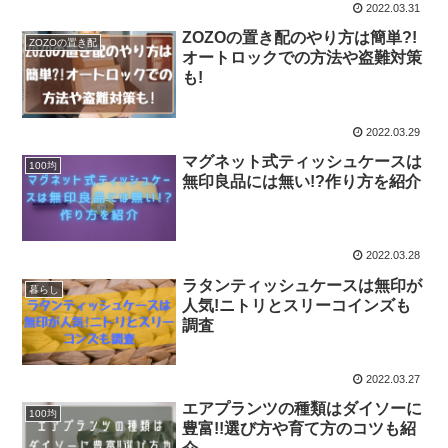
2022.03.31
ZOZOの置き配のやり方は簡単?!
ZOZOの置き配
オートロックでの方法や盗難対策
も!
2022.03.29
マグネット式ティッシュケースは
100均
無印良品には無い!?作り方を紹介
2022.03.28
ラタンティッシュケースは無印が
暮らし
人気!ニトリとスリーコインズも
調査
2022.03.27
エアプランツの種類はダイソーに
100均
豊富!!選び方や育て方のコツも紹