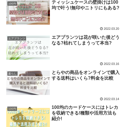
ティッシュケースの壁掛けは100
100均
均で叶う!無印やニトリにもある?
2022.03.20
エアプランツは花が咲いた後どう
エアプランツ
なる?枯れてしまうって本当?
2022.03.16
とらやの商品をオンラインで購入
暮らし
する送料はいくら?料金を比較
2022.03.14
100均のカードケースにはトレカ
100均
を収納できる!種類や活用方法も
紹介!