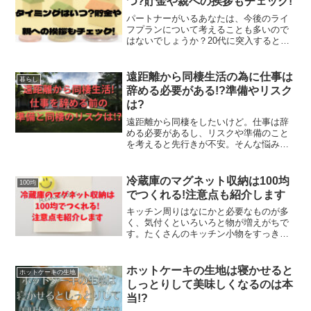
つ?貯金や親への挨拶もチェック!
パートナーがいるあなたは、今後のライ
フプランについて考えることも多いので
はないでしょうか？20代に突入すると、
友達の結婚式に呼ばれたり、妊娠や出産
の報告を受けたりする機会が増えますよ
ね。その度に自分のタイミングが気にな
遠距離から同棲生活の為に仕事は
暮らし
ってしまうものです。付...
辞める必要がある!?準備やリスク
は?
遠距離から同棲をしたいけど。仕事は辞
める必要があるし、リスクや準備のこと
を考えると先行きが不安。そんな悩みを
抱えて、遠距離から同棲までを先延ばし
になってしまっている人もいると思いま
す。どんどん先延ばしになってしまって
冷蔵庫のマグネット収納は100均
100均
は、2人の結婚までのゴー...
でつくれる!注意点も紹介します
キッチン周りはなにかと必要なものが多
く、気付くといろいろと物が増えがちで
す。たくさんのキッチン小物をすっきり
収納するために、100均アイテムで冷蔵庫
にマグネット収納を作ってみましょう♪冷
蔵庫に収納スペースができたら、すっき
ホットケーキの生地は寝かせると
ホットケーキの生地
り見た目もよくなり...
しっとりして美味しくなるのは本
当!?