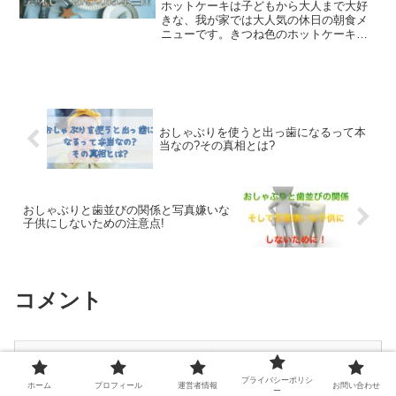
ホットケーキは子どもから大人まで大好
きな、我が家では大人気の休日の朝食メ
ニューです。きつね色のホットケーキに
バターがじゅわっと溶けこみ、その上か
らはちみつをひとまわし。みているだけ
で幸せな気分になれますよね。でも、面
倒くさがり屋な私は、ホッ...
おしゃぶりを使うと出っ歯になるって本
当なの?その真相とは?
おしゃぶりと歯並びの関係と写真嫌いな
子供にしないための注意点!
コメント
コメントを書き込む
プライバシーポリシ
ホーム
プロフィール
運営者情報
お問い合わせ
ー