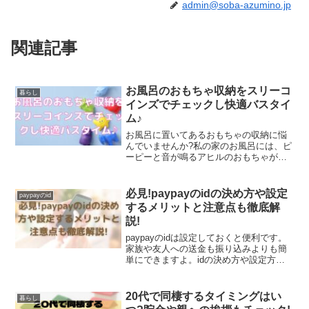
admin@soba-azumino.jp
関連記事
お風呂のおもちゃ収納をスリーコ
暮らし
インズでチェックし快適バスタイ
ム♪
お風呂に置いてあるおもちゃの収納に悩
んでいませんか?私の家のお風呂には、ピ
ーピーと音が鳴るアヒルのおもちゃが浴
槽のすみっこにずらりと並んでいます。
掃除する時いちいち移動させているの
で、毎日小さなストレスを感じちゃうん
必見!paypayのidの決め方や設定
paypayのid
ですよね。そんな時、とて...
するメリットと注意点も徹底解
説!
paypayのidは設定しておくと便利です。
家族や友人への送金も振り込みよりも簡
単にできますよ。idの決め方や設定方法
がよくわからないという声もあり、設定
ができないということもあるようです。
この記事ではそれらの問題を解説してい
20代で同棲するタイミングはい
暮らし
きます。