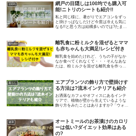
レターボードで撮ったわ!私は、赤ちゃん
網戸の目隠しは100均でも購入可
100均
の月バースデーで使...
能!ニトリのシートも紹介!!
私と同じ様に、暑がりでエアコンをずっ
と掛けっぱなしだけど今度は冷えも気に
なる!!と思う方は結構多いのでは?たまに
は網戸にしてなるべく自然な風を入れた
い!と思う事も多いですよね。それに定期
的に新鮮な空気を入れ替えて換気もした
離乳食に粉ミルクを混ぜるとママ
知ttoko
い!そんな時に気に...
も赤ちゃんも大満足!レシピ付き
離乳食を始めたけれど、うちの子がなか
なか食べてくれなくて・・・そんなあな
たは、粉ミルクを混ぜる離乳食を作って
みましょう!今まで母乳や粉ミルクだけか
ら栄養をとってきた赤ちゃん。これから
の成長に必要な栄養を補う「幼児食」に
エアプランツの飾り方で壁掛けす
暮らし
移行するため、少しずつ...
る方法は?流木インテリアも紹介
お洒落なカフェやオフィスにあるインテ
リアで、植物が壁から生えているような
飾り方をみたことはありますか?「ウォー
ルグリーン」とも呼ばれていて、造花の
物もありますが、やっぱり本物の植物で
造られているものに魅力を感じます。我
オートミールのお茶漬けのカロリ
健康
が家にはエアプランツが...
ーは低い?ダイエット効果はある
の?