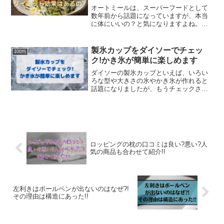
オートミールは、スーパーフードとして
数年前から話題になっていますが、本当
に体にいいの？と気になりますよね。オ
ートミールには、ビタミン、ミネラル、
食物繊維が豊富に含まれていてダイエッ
ト食としてとても注目されている食材で
製氷カップをダイソーでチェッ
100均
す。私は、毎日朝ご飯にオ...
ク!かき氷が簡単に楽しめます
ダイソーの製氷カップといえば、いろい
ろな型や大きさの氷やかき氷が作れると
話題になりましたが、もうチェックされ
ましたか？氷を作ってもトレーから取り
出すのが大変。氷はどれも同じじゃない
のかな？製氷カップはどれも同じと思い
がちですが、そんなことは...
ロッピングの枕の口コミは良い?悪い?人
気の商品も合わせて紹介!!
左利きはボールペンが出ないのはなぜ?!
その理由は構造にあった!!