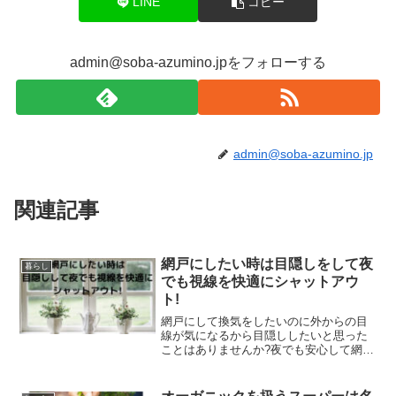
LINE
コピー
admin@soba-azumino.jpをフォローする
admin@soba-azumino.jp
関連記事
網戸にしたい時は目隠しをして夜
暮らし
でも視線を快適にシャットアウ
ト!
網戸にして換気をしたいのに外からの目
線が気になるから目隠ししたいと思った
ことはありませんか?夜でも安心して網戸
にしたいわ。例えば一人暮らしでは、夜
だと特に網戸にすることで中の部屋の様
子が丸見えになってしまうので、安心し