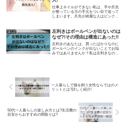
仕事上ネイルができない私は、手や爪先
が整っている方の手元をつい目で追って
しまいます。爪先が綺麗な人はピンクの
部分がすっと長くて、ネイルがしやすそ
うな形に整っていますよね。「スキンケ
アで精一杯…爪にかけられる時間はない
左利きはボールペンが出ないのは
暮らし
よー」というあなた！実は...
なぜ?!その理由は構造にあった!!
左利きのあなたは、買ったばかりなのに
ボールペンのインクが出ないことでお悩
みではありませんか？私は左利きなので
すが、ボールペンのインクが出ないこと
が、よくあります。それで「インクがな
くなったのかな？」と思って、見てみる
と、まだたくさん残ってい...
一人暮らしで猫を飼う女性ならではのメ
リットとは?詳しく紹介!
50代一人暮らしの楽しみ方とは?生活費の
目安からおすすめの間取りは?