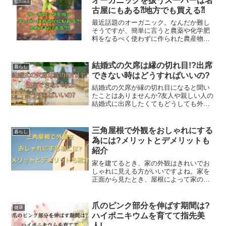
オーガニックを扱うスーパーは名
知ttoko
て開けることが出来ませ...
古屋にもある⁈地方でも買える⁈
最近話題のオーガニック。なんだか難し
そうですが、簡単に言うと農薬や化学肥
料をなるべく使わずに作られた農産物の
ことです。食べ物に気を使う人は増えて
いますよね。いくら見た目がよくても農
薬たっぷりの野菜は口にしたくないです
結婚式の欠席は縁の切れ目!?出席
暮らし
よね。普通の野菜とどう違...
できない時はどうすればいいの?
結婚式の欠席が縁の切れ目になると聞い
たことはありませんか?友人や親しい人の
結婚式に出席したくてもどうしても外せ
ない用事や仕事で欠席しないといけない
ことってありますよね。そんな時に友人
や親しい人を傷つけず、縁の切れ目にな
三角屋根で外観をおしゃれにする
暮らし
らずに上手く伝える方法...
為には?メリットとデメリットも
紹介
家を建てるとき、家の外観はきれいでお
しゃれに見える方がいいですよね。家を
正面から見たとき、屋根によって家の印
象が大きく変わることをご存知でしょう
か?屋根には色々な形がありますが、数あ
るなかでもシンプルで人気があるのが三
爪のピンク部分を伸ばす期間は?
健康
角屋根の家です。家の絵...
ハイポニキウムを育てて指先美
人!