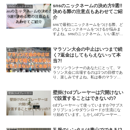
目を離したら危ない時が多くなりますよ
snsのニックネームの決め方9選!!
SNSのニックネーム
ね。常に、子どもに目を...
決める際の注意点もあわせてご紹
介
snsで最初にニックネームをつける際、ど
のようなニックネームをつけるか悩みま
すよね。snsのニックネーム、いい案が思
いつかない！センスがいいsnsのニックネ
ームの決め方はないかしら？snsのニック
ネームは自由に設定ができますよね。し
マラソン大会の中止はいつまで続
暮らし
かし、自...
く?返金はしてもらえないって本
当?!
マラソンランナーのあなたにとって、マ
ラソン大会に出場するのは1つの目標であ
り、楽しみですよね。私は春のマラソン
大会に参加するのが大好きでした。しか
し、私が参加予定だった春のマラソン大
会は、2020年から流行した新型コロナの
壁掛けcdプレーヤーは穴開けない
壁掛けcdプレーヤー
影響により中止にな...
で設置することはできないの?
cdプレーヤーって使っていますか?サブス
クリプションやダウンロードが主流にな
り始めています。しかしcdプレーヤーで
音楽や落語、漫才などのコンテンツを聴
くのは格別の良さがありますよね。cdを
よく聴くのであれば、cdプレーヤーにも
礼服のレンタルは青山でできる!?