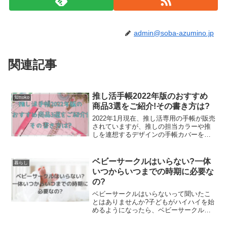
admin@soba-azumino.jp
関連記事
推し活手帳2022年版のおすすめ
知ttoko
商品3選をご紹介!その書き方は?
2022年1月現在、推し活専用の手帳が販売
されていますが、推しの担当カラーや推
しを連想するデザインの手帳カバーを選
んで、推し活手帳を手作りしている方も
多いんですよ。「推し活」とは好きなア
イドルやアニメのキャラクターなどを対
ベビーサークルはいらない?一体
暮らし
象に愛でたり応援し...
いつからいつまでの時期に必要な
の?
ベビーサークルはいらないって聞いたこ
とはありませんか?子どもがハイハイを始
めるようになったら、ベビーサークルの
購入を考え始めますよね。ハイハイが始
まると、自由に動けるようになるので、