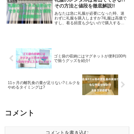
暮らし
こだわってより...
その方法と値段を徹底解説!!
あなたは急に礼服が必要になった時、迷
わずに礼服を購入しますか?礼服は高価で
すし、着る頻度も少ないので購入するか
迷ってしまうこともありますよね。そん
な時は、礼服をレンタルする方法がある
んです!どこでレンタルできるの?2018年
11月より、青山...
ゴミ袋の収納にはマグネットが便利100均
で揃うグッズを紹介!
11ヶ月の離乳食の量が足りない?ミルクを
やめるタイミングは?
コメント
コメントを書き込む