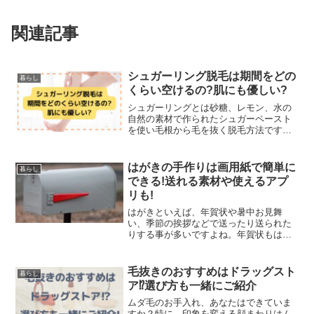
関連記事
シュガーリング脱毛は期間をどの
暮らし
くらい空けるの?肌にも優しい?
シュガーリングとは砂糖、レモン、水の
自然の素材で作られたシュガーペースト
を使い毛根から毛を抜く脱毛方法です。1
番の魅力はやはり肌に優しいということ
です！永久脱毛ではないので定期的なお
手入れが必要なのですが、どのくらい期
はがきの手作りは画用紙で簡単に
暮らし
間を空けて通えばいいの...
できる!送れる素材や使えるアプ
リも!
はがきといえば、年賀状や暑中お見舞
い、季節の挨拶などで送ったり送られた
りする事が多いですよね。年賀状もはが
きで送る人の割合は、年々低くなってき
ているのだそうです。なんと言っても、
はがきの利点は送料の安さでは無いでし
毛抜きのおすすめはドラッグスト
暮らし
ょうか？手紙は84円に対し...
ア⁉︎選び方も一緒にご紹介
ムダ毛のお手入れ、あなたはできていま
すか？特に、印象を変える顔まわりはム