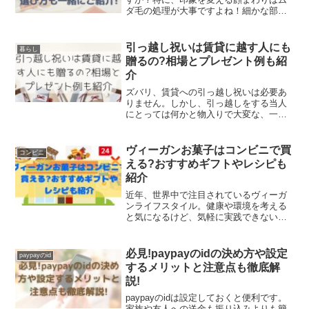
ダ毛の処理が大事ですよね！細かな部分
まで整えるためには、毛抜きを使うこと
がおすすめです。毛抜きってどれも同じ
じゃない？100均やドラッグストアでおす
引っ越し祝いは賃貸に越す人にも
暮らし
すめはある？そんなあ...
贈るの?相場とプレゼント例も紹
介
ズバリ、賃貸への引っ越し祝いは必要あ
りません。しかし、引っ越しをする当人
にとっては何かと物入りで大変な、一大
イベントです。荷造りから始まってもろ
もろの契約、引っ越し先に着いたら荷解
きをして...進学や就職、結婚などの人生
ヴィーガンお菓子はコンビニで買
コンビニ
の節目とセットのケー...
える?おすすめギフトやレシピも
紹介
近年、世界中で注目されているヴィーガ
ンライフスタイル。健康や環境を考える
と気になるけど、気軽に実践できない
わ…。そんなあなたは、体にも環境にも
優しくて美味しい、お菓子から始めては
いかがでしょうか。気軽に始めてみたい
必見!paypayのidの決め方や設定
paypayのid
と思った私は、コンビニにも...
するメリットと注意点も徹底解
説!
paypayのidは設定しておくと便利です。
家族や友人への送金も振り込みよりも簡