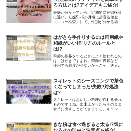
暮らし
す!解決に必要なのは、パ...
る方法とは?アイデアもご紹介!
妊娠が分かってから、定期的に妊婦検診
に通い、妊娠5～6か月頃に超音波検査
（エコー検査）にて、性別が分かる場合
が多いですよね。妊娠中には、多くの楽
しいイベントがあると思いますが、そん
な中でも夫婦が盛り上がるイベントの1つ
はがきを手作りするには画用紙や
暮らし
が性別発表ですよね。私...
和紙がいい!作り方のルールと
は!?
季節の挨拶をするときによく使われるの
は、はがきですよね。季節の挨拶など、
使用する頻度が少ないからこそ、送る相
手にとっても特別なはがきにしたくない
ですか？はがきを手作りしてみるのはい
かがでしょうか？手作りのはがきがだっ
スキレットのシーズニングで茶色
スキレット
たら、送る相手もきっとほ...
くなってしまった!失敗?対処法
は?
スキレットはおいしい料理が作れる優れ
ものですよね。出来上がったらそのまま
食卓に出すことができますし、キャンプ
でも大活躍！その可愛い見た目が人気な
のも頷けます。私もオシャレな食卓にあ
こがれて、スキレットの購入を検討して
きな粉は食べ過ぎると太る!?気に
健康
います♪ただこのスキレッ...
なるその理由と注意点を紹介!