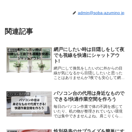
admin@soba-azumino.jp
関連記事
網戸にしたい時は目隠しをして夜
暮らし
でも視線を快適にシャットアウ
ト!
網戸にして換気をしたいのに外からの目
線が気になるから目隠ししたいと思った
ことはありませんか?夜でも安心して網戸
にしたいわ。例えば一人暮らしでは、夜
だと特に網戸にすることで中の部屋の様
子が丸見えになってしまうので、安心し
パソコン台の代用は身近なもので
パソコン台の代用
て開けることが出来ませ...
できる!快適作業空間を作ろう
毎日のパソコン作業で体の不調を感じて
いたり、机の物が整理されていない環境
では集中できませんよね。肩こりくらい
仕方ないかな…と放置すると、ひどい頭
痛や手のしびれ、気分が落ち込むなど症
状がどんどん悪化していく危険がありま
性別発表のサプライズを簡単にす