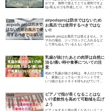
ができ、無料で使えてとても便利ですよ
ね♪私もロゴを作成したり、チラシを作っ
たり普段からcanvaをよく利用していま
す。しかし、canvaにログインできない!!
と困ったことはありませんか?canvaで...
airpodsproは防水ではないため
暮らし
お風呂では使用するべきではな
い!!
airpods proはお風呂では使えません。ス
マホの場合、ジップロックに入れるなど
して持ち込んでいる人もいるので、
airpods proも持ち込めるのではないかと
思いませんか?そこでairpods proの防水機
能についても詳しく見ていきます。
乳歯が抜けたあとの肉芽は自然に
健康
治る!痛い時や食事についての注
意
初めて乳歯が抜ける時は、本人だけでな
く、家族にとっても一大イベントです。
いつ抜けるかドキドキ待ちわびていて、
いざ乳歯が抜けたあと、歯肉が赤く腫れ
ていて心配になったことはありませんか?
乳歯が抜けたあとをよく見てみると、赤
ピアノで指が長くなることはな
ピアノ
くぷくっと膨れているこ...
い!?柔軟性を高めて可動域を広げ
よう
ピアノをすると指が長くなるということ