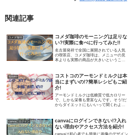
関連記事
コメダ珈琲のモーニングは足りな
コメダ珈琲
い?!実際に食べに行ってみた!!
名古屋発祥で全国に展開されている人気
の喫茶店、コメダ珈琲は、メニューの見
本よりも実際の商品が大きいということ
でも有名ですね。そんなコメダ珈琲に
は、お得なモーニングサービスがあるん
です！ただ、コメダ珈琲のモーニングは
コストコのアーモンドミルクは本
知ttoko
足りないという噂も…。コメ...
当にまずいの!?簡単レシピもご紹
介!
アーモンドミルクは低糖質で低カロリー
で、しかも栄養も豊富なんです。そう!だ
からダイエットにもいいって聞くわよね!
そんなアーモンドミルクはコストコで安
く買うことができます。ただ皆さんご存
じの通りコストコは量が多いので、失敗
canvaにログインできない!?入れ
canvaにログイン
したくないですよね。...
ない理由やアクセス方法を紹介!
canvaは初心者でも簡単に画像のデザイン