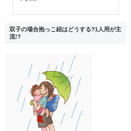
双子の場合抱っこ紐はどうする?1人用が主
流!?