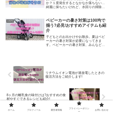
か？１度発生するとなかなか落ちない…
綺麗に保ちたいけれど、水回りの掃除っ
て結構面倒ですよね。何か便利アイテム
は無いかな？調べたところ、ダイソーの
防水テープがおすすめに挙がっていまし
ベビーカーの暑さ対策は100均で
100均
た！「カビ汚れ防止マスキン...
揃う?必見!おすすめアイテムも紹
介
子どもとのお出かけやお散歩。夏はベビ
ーカーの暑さ対策が必要になってきま
す。ベビーカーの暑さ対策、みんなどう
してるの？使いやすくておすすめの暑さ
対策グッズってあるのかなぁ?100均にも
売ってる？実は、ベビーカーの暑さ対策
グッズは、身近な100...
リチウムイオン電池が過放電したときの
復活方法をご紹介します!
8ヶ月の離乳食の味付けは?おすすめの食
材やすぐできるレシピも紹介!
プライバシーポリシ
ホーム
プロフィール
運営者情報
お問い合わせ
ー