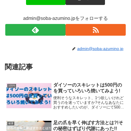
admin@soba-azumino.jpをフォローする
admin@soba-azumino.jp
関連記事
ダイソーのスキレットは500円の
100均
を買っていろいろ焼いてみよう!
便利そうなスキレット、1つ欲しいけれど
買うのを迷っていますか?そんなあなたに
おすすめしたいのが、ダイソーにて500円
で売られているスキレットです!ダイソー
にスキレットなんてあったの?私も数年前
にスキレットを初めて買いましたが、料
足の爪を早く伸ばす方法とは?!そ
健康
理の幅が広が...
の秘密はずばり代謝にあった!!