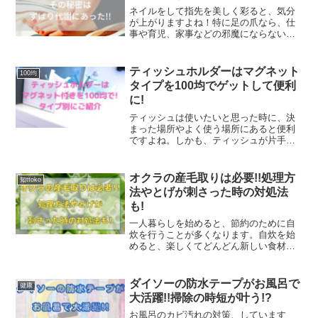
ネイルをして指先を美しく彩ると、気分
が上がりますよね！特に足の爪なら、仕
事や育児、家事などの邪魔にならないた
め、気軽にできます。私も、仕事の関係
で手にネイルをするのは難しいのです
が、足なら靴で隠れるので問題なしです♪
ティッシュホルダーはマグネット
100均
けれど、伸ばしている途中...
タイプを100均でゲットして便利
に!
ティッシュは使いたいと思った時に、決
まった場所やよく使う場所にあると便利
ですよね。しかも、ティッシュが片手で
すっと取り出せたら、さらに便利です!テ
ィッシュを使いやすくするグッズの一つ
にティッシュホルダーがあります。マグ
オクラの産毛取りは必要!!処理方
知ttoko
ネットタイプやハンガー...
法やとげが刺さった時の対処法
も!
一人暮らしを始めると、節約のために自
炊を行うことが多くなります。自炊を始
めると、楽しくてどんどん新しい食材に
も挑戦したくなりますよね！新しい食材
に挑戦するにあたって気になるのが、下
処理の方法です。私も自炊を始めたころ
ダイソーの防水テープがお風呂で
健康
に、下処理が分からなくて...
大活躍!!掃除の時短が叶う!?
お風呂のカビ汚れの対策、しています